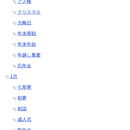
アメ横
クリスマス
大晦日
年末商戦
年末年始
年越し蕎麦
忘年会
1月
七草粥
初夢
初詣
成人式