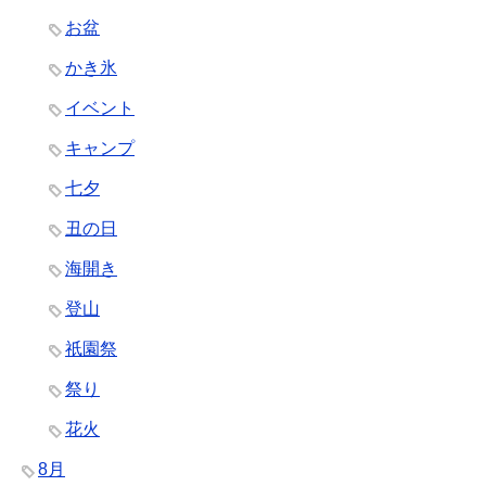
お盆
かき氷
イベント
キャンプ
七夕
丑の日
海開き
登山
祇園祭
祭り
花火
8月