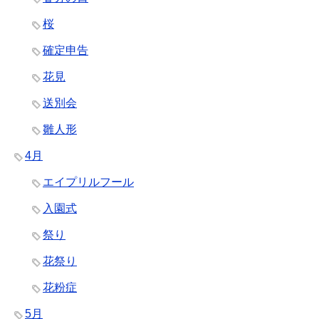
桜
確定申告
花見
送別会
雛人形
4月
エイプリルフール
入園式
祭り
花祭り
花粉症
5月