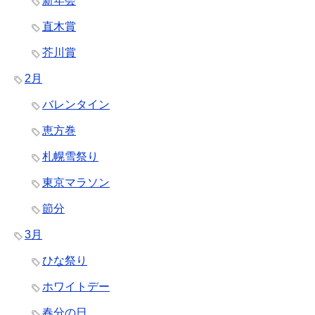
新年会
直木賞
芥川賞
2月
バレンタイン
恵方巻
札幌雪祭り
東京マラソン
節分
3月
ひな祭り
ホワイトデー
春分の日