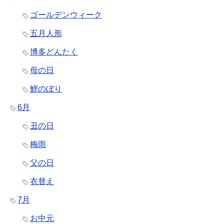
ゴールデンウィーク
五月人形
博多どんたく
母の日
鯉のぼり
6月
丑の日
梅雨
父の日
衣替え
7月
お中元