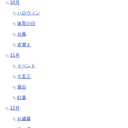
10月
ハロウィン
体育の日
台風
衣替え
11月
イベント
七五三
屋台
紅葉
12月
お歳暮