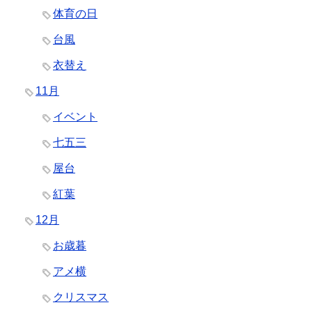
体育の日
台風
衣替え
11月
イベント
七五三
屋台
紅葉
12月
お歳暮
アメ横
クリスマス