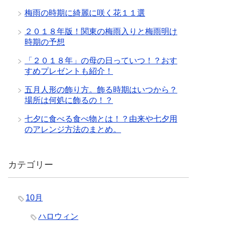
梅雨の時期に綺麗に咲く花１１選
２０１８年版！関東の梅雨入りと梅雨明け
時期の予想
「２０１８年」の母の日っていつ！？おす
すめプレゼントも紹介！
五月人形の飾り方。飾る時期はいつから？
場所は何処に飾るの！？
七夕に食べる食べ物とは！？由来や七夕用
のアレンジ方法のまとめ。
カテゴリー
10月
ハロウィン