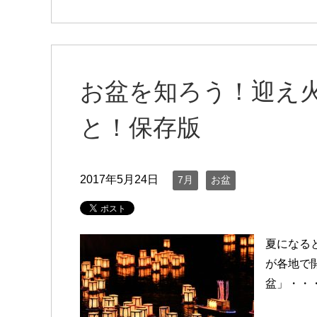
お盆を知ろう！迎え
と！保存版
2017年5月24日
7月
お盆
夏になる
が各地で
盆」・・