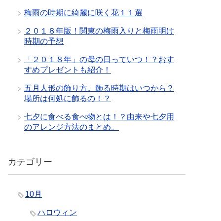
梅雨の時期に綺麗に咲く花１１選
２０１８年版！関東の梅雨入りと梅雨明け
時期の予想
「２０１８年」の母の日っていつ！？おす
すめプレゼントも紹介！
五月人形の飾り方。飾る時期はいつから？
場所は何処に飾るの！？
七夕に食べる食べ物とは！？由来や七夕用
のアレンジ方法のまとめ。
カテゴリー
10月
ハロウィン