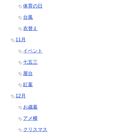
体育の日
台風
衣替え
11月
イベント
七五三
屋台
紅葉
12月
お歳暮
アメ横
クリスマス