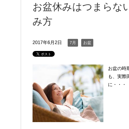
お盆休みはつまらな
み方
2017年6月2日
7月
お盆
お盆の時
も、実際
に・・・