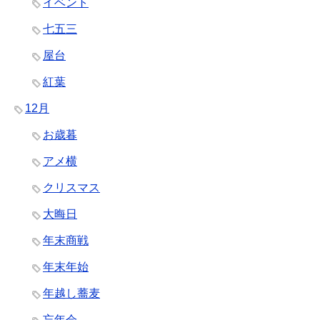
イベント
七五三
屋台
紅葉
12月
お歳暮
アメ横
クリスマス
大晦日
年末商戦
年末年始
年越し蕎麦
忘年会