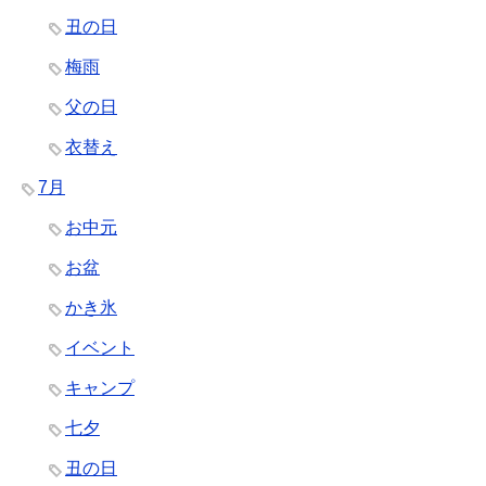
丑の日
梅雨
父の日
衣替え
7月
お中元
お盆
かき氷
イベント
キャンプ
七夕
丑の日