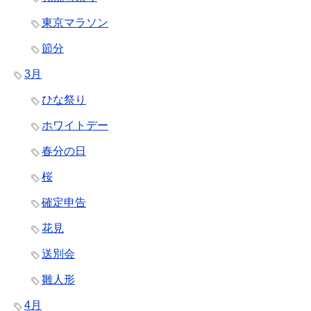
東京マラソン
節分
3月
ひな祭り
ホワイトデー
春分の日
桜
確定申告
花見
送別会
雛人形
4月