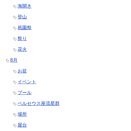
海開き
登山
祇園祭
祭り
花火
8月
お盆
イベント
プール
ペルセウス座流星群
場所
屋台