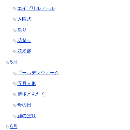
エイプリルフール
入園式
祭り
花祭り
花粉症
5月
ゴールデンウィーク
五月人形
博多どんたく
母の日
鯉のぼり
6月