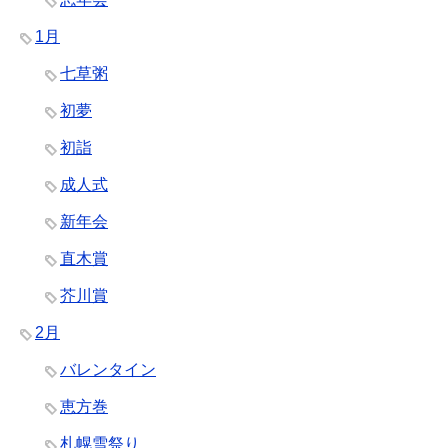
1月
七草粥
初夢
初詣
成人式
新年会
直木賞
芥川賞
2月
バレンタイン
恵方巻
札幌雪祭り