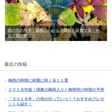
酉の市の熊手！価格にかかる消費税と経費で落とせ
る？買い替は？
最近の投稿
梅雨の時期に綺麗に咲く花１１選
２０１８年版！関東の梅雨入りと梅雨明け時期の予想
「２０１８年」の母の日っていつ！？おすすめプレゼ
ントも紹介！