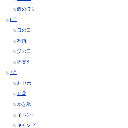
鯉のぼり
6月
丑の日
梅雨
父の日
衣替え
7月
お中元
お盆
かき氷
イベント
キャンプ