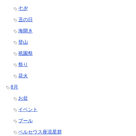
七夕
丑の日
海開き
登山
祇園祭
祭り
花火
8月
お盆
イベント
プール
ペルセウス座流星群