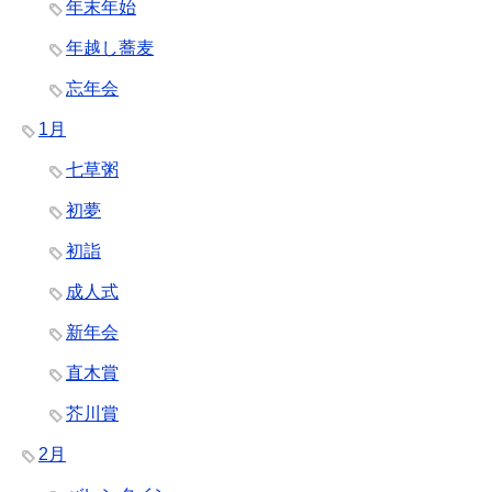
年末年始
年越し蕎麦
忘年会
1月
七草粥
初夢
初詣
成人式
新年会
直木賞
芥川賞
2月