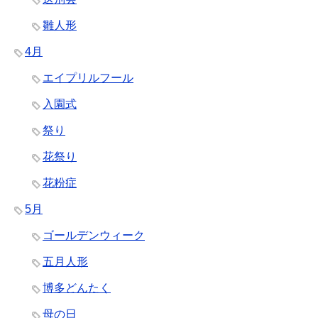
雛人形
4月
エイプリルフール
入園式
祭り
花祭り
花粉症
5月
ゴールデンウィーク
五月人形
博多どんたく
母の日