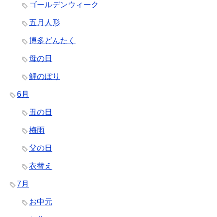
ゴールデンウィーク
五月人形
博多どんたく
母の日
鯉のぼり
6月
丑の日
梅雨
父の日
衣替え
7月
お中元