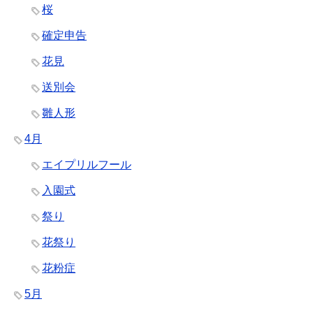
桜
確定申告
花見
送別会
雛人形
4月
エイプリルフール
入園式
祭り
花祭り
花粉症
5月