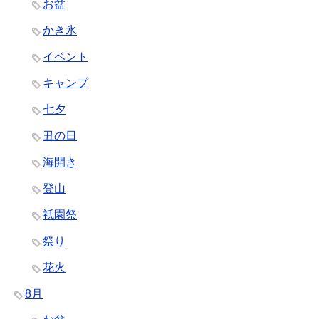
お盆
かき氷
イベント
キャンプ
七夕
丑の日
海開き
登山
祇園祭
祭り
花火
8月