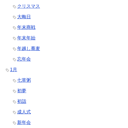
クリスマス
大晦日
年末商戦
年末年始
年越し蕎麦
忘年会
1月
七草粥
初夢
初詣
成人式
新年会