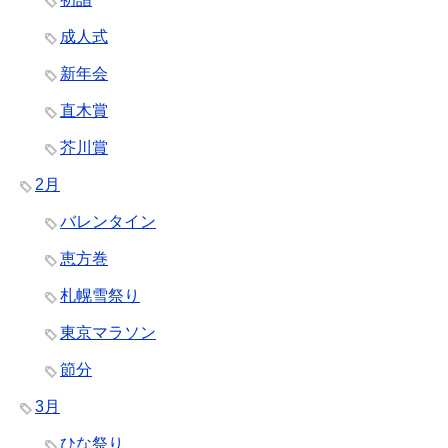
成人式
新年会
直木賞
芥川賞
2月
バレンタイン
恵方巻
札幌雪祭り
東京マラソン
節分
3月
ひな祭り