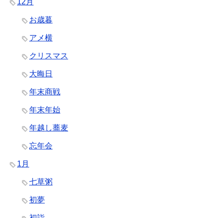
12月
お歳暮
アメ横
クリスマス
大晦日
年末商戦
年末年始
年越し蕎麦
忘年会
1月
七草粥
初夢
初詣