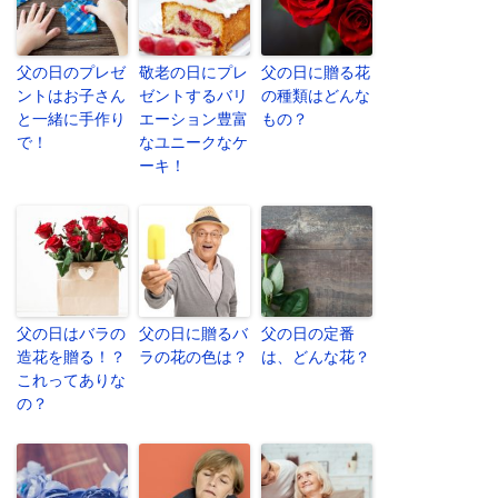
父の日のプレゼ
敬老の日にプレ
父の日に贈る花
ントはお子さん
ゼントするバリ
の種類はどんな
と一緒に手作り
エーション豊富
もの？
で！
なユニークなケ
ーキ！
父の日はバラの
父の日に贈るバ
父の日の定番
造花を贈る！？
ラの花の色は？
は、どんな花？
これってありな
の？