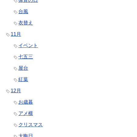
体育の日
台風
衣替え
11月
イベント
七五三
屋台
紅葉
12月
お歳暮
アメ横
クリスマス
大晦日