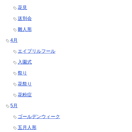
花見
送別会
雛人形
4月
エイプリルフール
入園式
祭り
花祭り
花粉症
5月
ゴールデンウィーク
五月人形