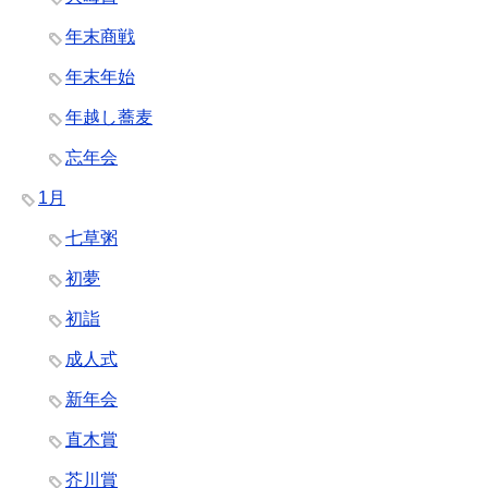
年末商戦
年末年始
年越し蕎麦
忘年会
1月
七草粥
初夢
初詣
成人式
新年会
直木賞
芥川賞