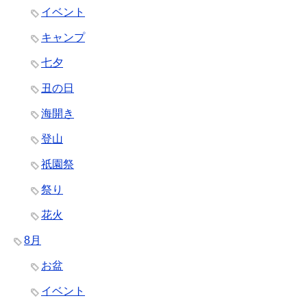
イベント
キャンプ
七夕
丑の日
海開き
登山
祇園祭
祭り
花火
8月
お盆
イベント