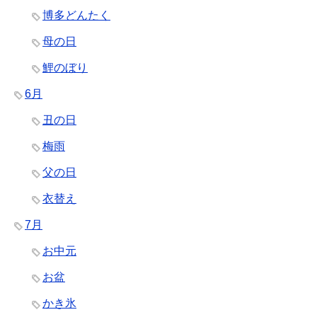
博多どんたく
母の日
鯉のぼり
6月
丑の日
梅雨
父の日
衣替え
7月
お中元
お盆
かき氷