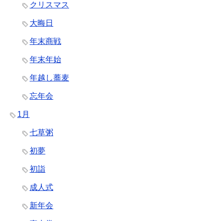
クリスマス
大晦日
年末商戦
年末年始
年越し蕎麦
忘年会
1月
七草粥
初夢
初詣
成人式
新年会