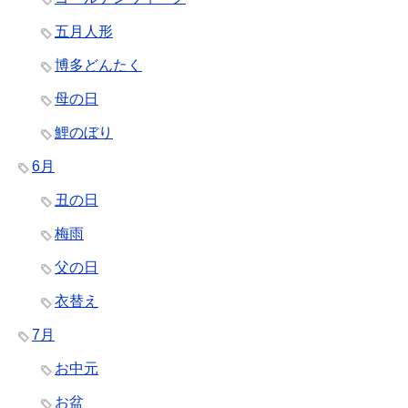
五月人形
博多どんたく
母の日
鯉のぼり
6月
丑の日
梅雨
父の日
衣替え
7月
お中元
お盆