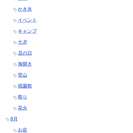
かき氷
イベント
キャンプ
七夕
丑の日
海開き
登山
祇園祭
祭り
花火
8月
お盆