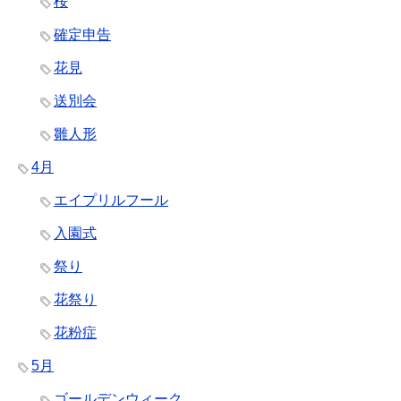
桜
確定申告
花見
送別会
雛人形
4月
エイプリルフール
入園式
祭り
花祭り
花粉症
5月
ゴールデンウィーク