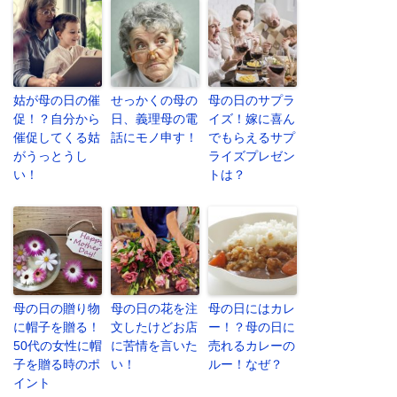
姑が母の日の催
せっかくの母の
母の日のサプラ
促！？自分から
日、義理母の電
イズ！嫁に喜ん
催促してくる姑
話にモノ申す！
でもらえるサプ
がうっとうし
ライズプレゼン
い！
トは？
母の日の贈り物
母の日の花を注
母の日にはカレ
に帽子を贈る！
文したけどお店
ー！？母の日に
50代の女性に帽
に苦情を言いた
売れるカレーの
子を贈る時のポ
い！
ルー！なぜ？
イント