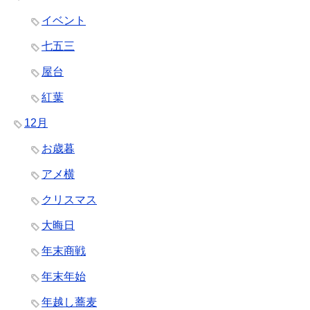
イベント
七五三
屋台
紅葉
12月
お歳暮
アメ横
クリスマス
大晦日
年末商戦
年末年始
年越し蕎麦