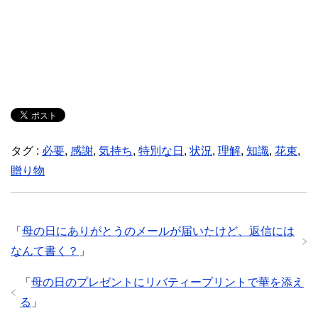
タグ :
必要
,
感謝
,
気持ち
,
特別な日
,
状況
,
理解
,
知識
,
花束
,
贈り物
「
母の日にありがとうのメールが届いたけど、返信には
なんて書く？
」
「
母の日のプレゼントにリバティープリントで華を添え
る
」