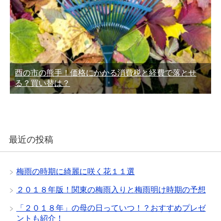
酉の市の熊手！価格にかかる消費税と経費で落とせ
る？買い替は？
最近の投稿
梅雨の時期に綺麗に咲く花１１選
２０１８年版！関東の梅雨入りと梅雨明け時期の予想
「２０１８年」の母の日っていつ！？おすすめプレゼ
ントも紹介！