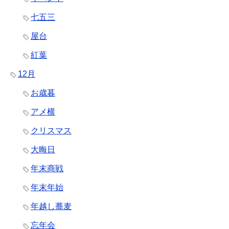
七五三
屋台
紅葉
12月
お歳暮
アメ横
クリスマス
大晦日
年末商戦
年末年始
年越し蕎麦
忘年会