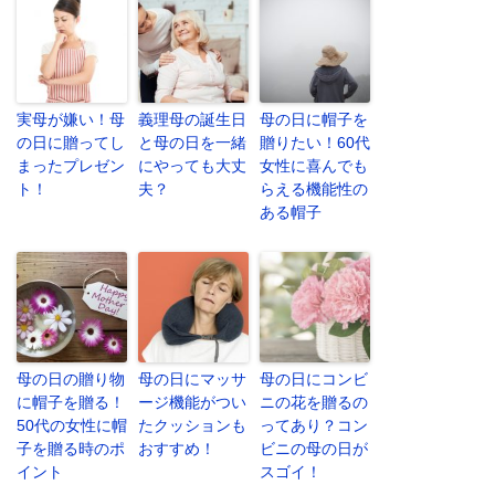
実母が嫌い！母
義理母の誕生日
母の日に帽子を
の日に贈ってし
と母の日を一緒
贈りたい！60代
まったプレゼン
にやっても大丈
女性に喜んでも
ト！
夫？
らえる機能性の
ある帽子
母の日の贈り物
母の日にマッサ
母の日にコンビ
に帽子を贈る！
ージ機能がつい
ニの花を贈るの
50代の女性に帽
たクッションも
ってあり？コン
子を贈る時のポ
おすすめ！
ビニの母の日が
イント
スゴイ！