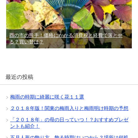
酉の市の熊手！価格にかかる消費税と経費で落とせ
る？買い替は？
最近の投稿
梅雨の時期に綺麗に咲く花１１選
２０１８年版！関東の梅雨入りと梅雨明け時期の予想
「２０１８年」の母の日っていつ！？おすすめプレゼ
ントも紹介！
五月人形の飾り方。飾る時期はいつから？場所は何処