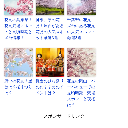
花見の兵庫県！
神奈川県の花
千葉県の花見！
花見穴場スポッ
見！屋台がある
屋台のある花見
トと見頃時期と
花見の人気スポ
の人気スポット
屋台情報！
ット厳選3選
厳選3選
府中の花見！屋
鎌倉のひな祭り
花見の岡山！バ
台は？桜まつり
のおすすめのイ
ーベキューでの
は？
ベントは？
見頃時期！穴場
スポットと夜桜
は？
スポンサードリンク