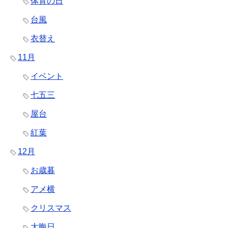
体育の日
台風
衣替え
11月
イベント
七五三
屋台
紅葉
12月
お歳暮
アメ横
クリスマス
大晦日