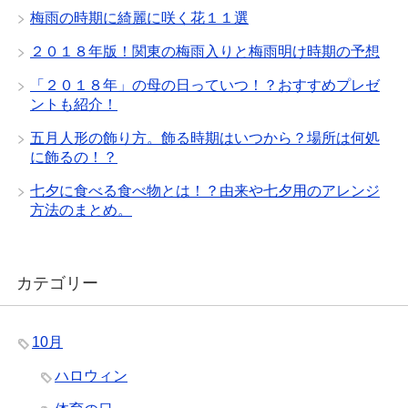
梅雨の時期に綺麗に咲く花１１選
２０１８年版！関東の梅雨入りと梅雨明け時期の予想
「２０１８年」の母の日っていつ！？おすすめプレゼ
ントも紹介！
五月人形の飾り方。飾る時期はいつから？場所は何処
に飾るの！？
七夕に食べる食べ物とは！？由来や七夕用のアレンジ
方法のまとめ。
カテゴリー
10月
ハロウィン