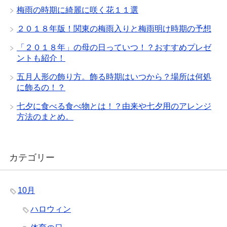
梅雨の時期に綺麗に咲く花１１選
２０１８年版！関東の梅雨入りと梅雨明け時期の予想
「２０１８年」の母の日っていつ！？おすすめプレゼ
ントも紹介！
五月人形の飾り方。飾る時期はいつから？場所は何処
に飾るの！？
七夕に食べる食べ物とは！？由来や七夕用のアレンジ
方法のまとめ。
カテゴリー
10月
ハロウィン