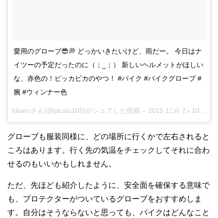
愛用のグローブ😎💭 どっかいきたいけど、雨だー。 今日はナ
イツーの予定だったのに（；_；） 新しいヘルメットがほしい
な、赤色の！ピッカピカのやつ！ #バイク #バイクグローブ #
腕 #ウィンナー色
hikaruさん(@picalu105)がシェアした投稿 –
2015 11月 24 10:13午後 PST
グローブも服装同様に、どの場所に行くかで左右されると
ころはあります。行く先の気温をチェックしてそれに合わ
せるのもいいかもしれません。
ただ、先ほども紹介したように、安全面を確保する意味で
も、プロテクターがついているグローブをおすすめしま
す。自分はそうならないと思っても、バイクはどんなこと