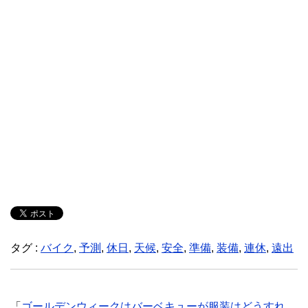
タグ :
バイク
,
予測
,
休日
,
天候
,
安全
,
準備
,
装備
,
連休
,
遠出
「
ゴールデンウィークはバーベキューが服装はどうすれ