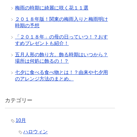
梅雨の時期に綺麗に咲く花１１選
２０１８年版！関東の梅雨入りと梅雨明け
時期の予想
「２０１８年」の母の日っていつ！？おす
すめプレゼントも紹介！
五月人形の飾り方。飾る時期はいつから？
場所は何処に飾るの！？
七夕に食べる食べ物とは！？由来や七夕用
のアレンジ方法のまとめ。
カテゴリー
10月
ハロウィン