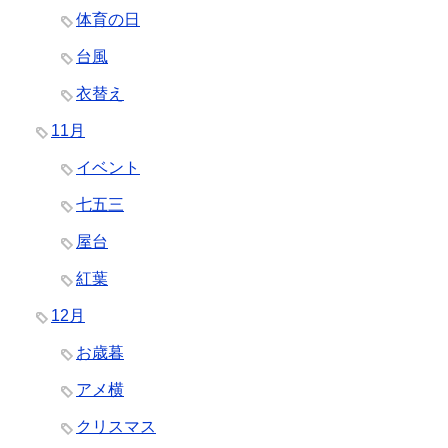
体育の日
台風
衣替え
11月
イベント
七五三
屋台
紅葉
12月
お歳暮
アメ横
クリスマス