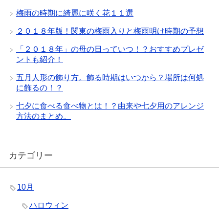
梅雨の時期に綺麗に咲く花１１選
２０１８年版！関東の梅雨入りと梅雨明け時期の予想
「２０１８年」の母の日っていつ！？おすすめプレゼ
ントも紹介！
五月人形の飾り方。飾る時期はいつから？場所は何処
に飾るの！？
七夕に食べる食べ物とは！？由来や七夕用のアレンジ
方法のまとめ。
カテゴリー
10月
ハロウィン