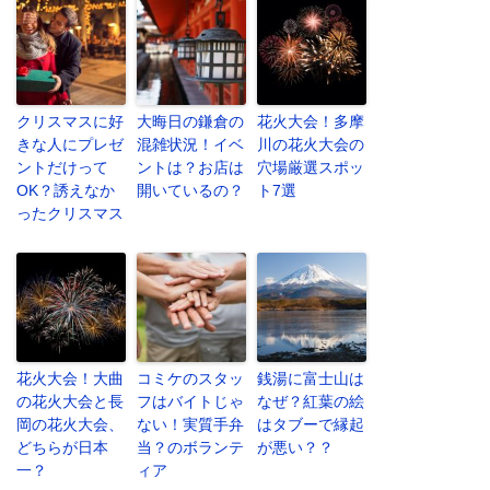
クリスマスに好
大晦日の鎌倉の
花火大会！多摩
きな人にプレゼ
混雑状況！イベ
川の花火大会の
ントだけって
ントは？お店は
穴場厳選スポッ
OK？誘えなか
開いているの？
ト7選
ったクリスマス
花火大会！大曲
コミケのスタッ
銭湯に富士山は
の花火大会と長
フはバイトじゃ
なぜ？紅葉の絵
岡の花火大会、
ない！実質手弁
はタブーで縁起
どちらが日本
当？のボランテ
が悪い？？
一？
ィア