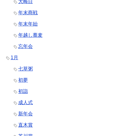
大晦日
年末商戦
年末年始
年越し蕎麦
忘年会
1月
七草粥
初夢
初詣
成人式
新年会
直木賞