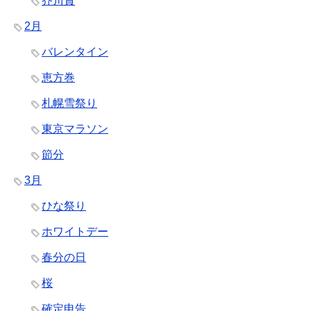
芥川賞
2月
バレンタイン
恵方巻
札幌雪祭り
東京マラソン
節分
3月
ひな祭り
ホワイトデー
春分の日
桜
確定申告