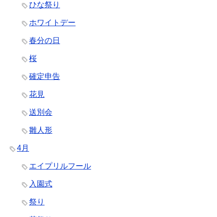
ひな祭り
ホワイトデー
春分の日
桜
確定申告
花見
送別会
雛人形
4月
エイプリルフール
入園式
祭り