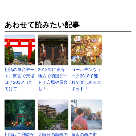
あわせて読みたい記事
初詣の屋台デー
2018年に東海
ゴールデンウィ
ト、関西で穴場
地方で初詣デー
ーク2018子連
は？2018年に
ト！穴場や屋台
れで楽しめるス
向けて
も！
ポット！
初詣はご利益が
大晦日の箱根の
藤沢の酉の市！