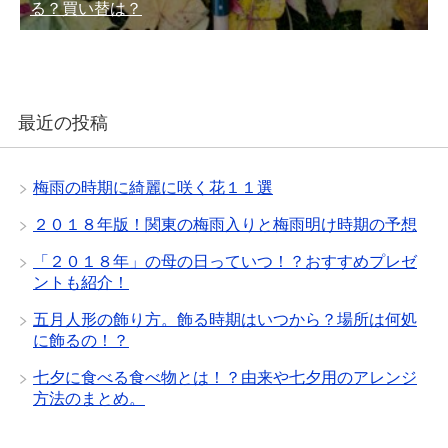
る？買い替は？
最近の投稿
梅雨の時期に綺麗に咲く花１１選
２０１８年版！関東の梅雨入りと梅雨明け時期の予想
「２０１８年」の母の日っていつ！？おすすめプレゼ
ントも紹介！
五月人形の飾り方。飾る時期はいつから？場所は何処
に飾るの！？
七夕に食べる食べ物とは！？由来や七夕用のアレンジ
方法のまとめ。