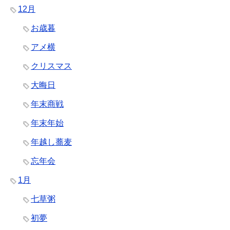
12月
お歳暮
アメ横
クリスマス
大晦日
年末商戦
年末年始
年越し蕎麦
忘年会
1月
七草粥
初夢