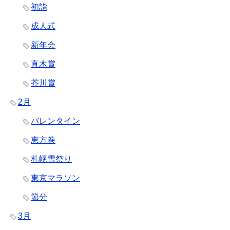
初詣
成人式
新年会
直木賞
芥川賞
2月
バレンタイン
恵方巻
札幌雪祭り
東京マラソン
節分
3月