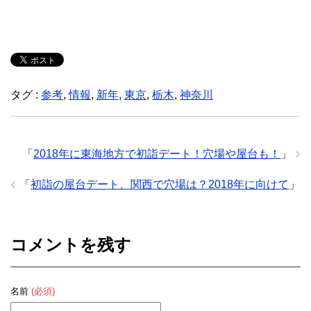
タグ :
参考
,
情報
,
新年
,
東京
,
栃木
,
神奈川
「
2018年に東海地方で初詣デート！穴場や屋台も！
」
「
初詣の屋台デート、関西で穴場は？2018年に向けて
」
コメントを残す
名前
(必須)