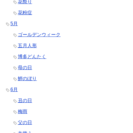
花祭り
花粉症
5月
ゴールデンウィーク
五月人形
博多どんたく
母の日
鯉のぼり
6月
丑の日
梅雨
父の日