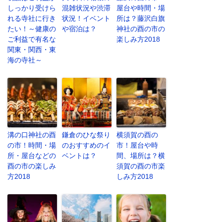
しっかり受けら
混雑状況や渋滞
屋台や時間・場
れる寺社に行き
状況！イベント
所は？藤沢白旗
たい！～健康の
や宿泊は？
神社の酉の市の
ご利益で有名な
楽しみ方2018
関東・関西・東
海の寺社～
溝の口神社の酉
鎌倉のひな祭り
横須賀の酉の
の市！時間・場
のおすすめのイ
市！屋台や時
所・屋台などの
ベントは？
間、場所は？横
酉の市の楽しみ
須賀の酉の市楽
方2018
しみ方2018