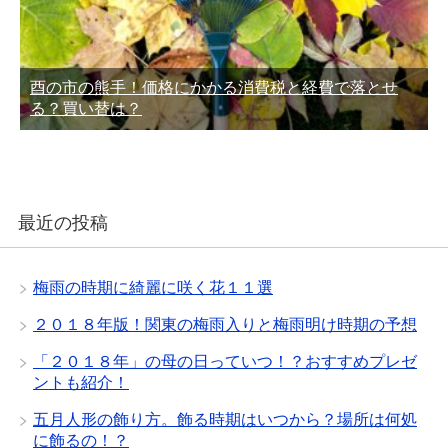
酉の市の熊手！価格にかかる消費税と経費で落とせ
る？買い替は？
最近の投稿
梅雨の時期に綺麗に咲く花１１選
２０１８年版！関東の梅雨入りと梅雨明け時期の予想
「２０１８年」の母の日っていつ！？おすすめプレゼ
ントも紹介！
五月人形の飾り方。飾る時期はいつから？場所は何処
に飾るの！？