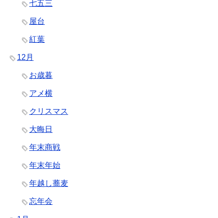
七五三
屋台
紅葉
12月
お歳暮
アメ横
クリスマス
大晦日
年末商戦
年末年始
年越し蕎麦
忘年会