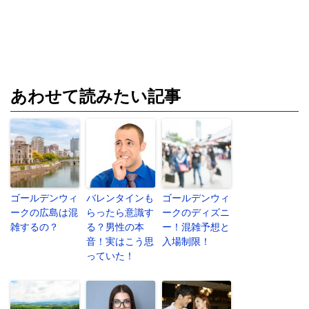
あわせて読みたい記事
ゴールデンウィ
バレンタインも
ゴールデンウィ
ークの広島は混
らったら意識す
ークのディズニ
雑するの？
る？男性の本
ー！混雑予想と
音！実はこう思
入場制限！
っていた！