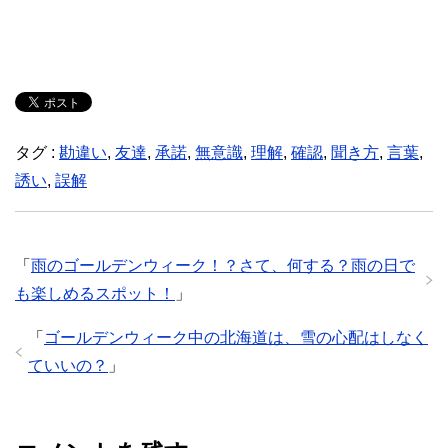
タグ :
勘違い
,
友達
,
承諾
,
無意識
,
理解
,
確認
,
聞き方
,
言葉
,
誘い
,
誤解
「
雨のゴールデンウィーク！？さて、何する？雨の日で
も楽しめるスポット！
」
「
ゴールデンウィーク中の北海道は、雪の心配はしなく
ていいの？
」