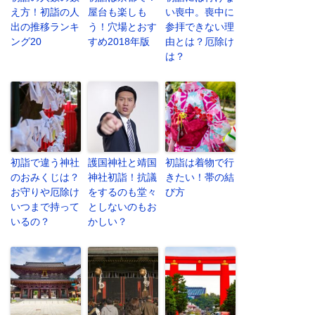
え方！初詣の人
屋台も楽しも
い喪中。喪中に
出の推移ランキ
う！穴場とおす
参拝できない理
ング20
すめ2018年版
由とは？厄除け
は？
初詣で違う神社
護国神社と靖国
初詣は着物で行
のおみくじは？
神社初詣！抗議
きたい！帯の結
お守りや厄除け
をするのも堂々
び方
いつまで持って
としないのもお
いるの？
かしい？