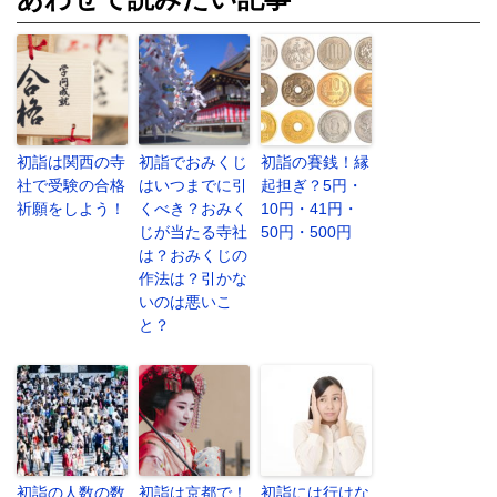
初詣は関西の寺
初詣でおみくじ
初詣の賽銭！縁
社で受験の合格
はいつまでに引
起担ぎ？5円・
祈願をしよう！
くべき？おみく
10円・41円・
じが当たる寺社
50円・500円
は？おみくじの
作法は？引かな
いのは悪いこ
と？
初詣の人数の数
初詣は京都で！
初詣には行けな