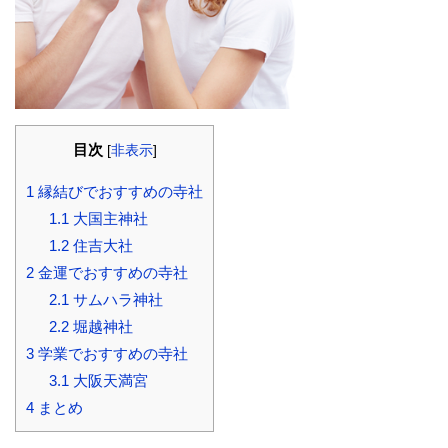
目次
[
非表示
]
1
縁結びでおすすめの寺社
1.1
大国主神社
1.2
住吉大社
2
金運でおすすめの寺社
2.1
サムハラ神社
2.2
堀越神社
3
学業でおすすめの寺社
3.1
大阪天満宮
4
まとめ