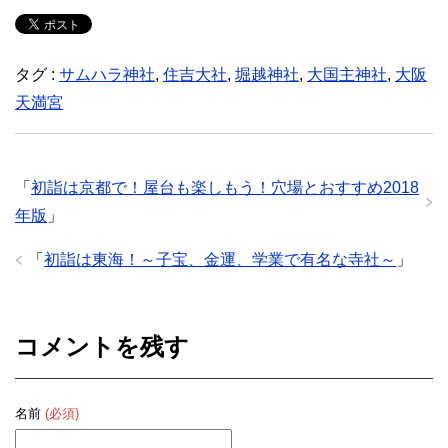
タグ :
サムハラ神社
,
住吉大社
,
堀越神社
,
大国主神社
,
大阪
天満宮
「
初詣は京都で！屋台も楽しもう！穴場とおすすめ2018
年版
」
「
初詣は東海！～子宝、金運、学業で有名な寺社～
」
コメントを残す
名前
(必須)